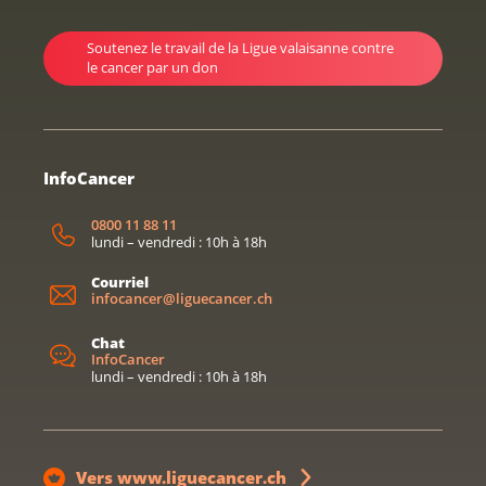
Soutenez le travail de la Ligue valaisanne contre
le cancer par un don
InfoCancer
0800 11 88 11
lundi – vendredi : 10h à 18h
Courriel
infocancer@liguecancer.ch
Chat
InfoCancer
lundi – vendredi : 10h à 18h
Vers www.liguecancer.ch