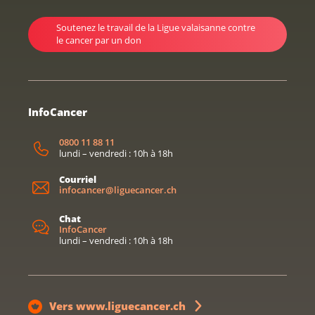
Soutenez le travail de la Ligue valaisanne contre
le cancer par un don
InfoCancer
0800 11 88 11
lundi – vendredi : 10h à 18h
Courriel
infocancer@liguecancer.ch
Chat
InfoCancer
lundi – vendredi : 10h à 18h
Vers www.liguecancer.ch