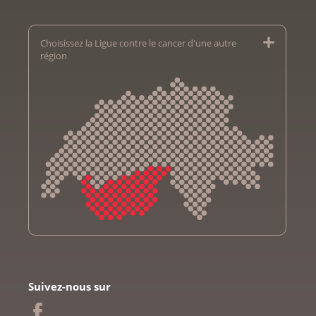
Choisissez la Ligue contre le cancer d'une autre
région
Krebsliga Aargau
Krebsliga beider Basel
Suivez-nous sur
Ligue bernoise contre le cancer
Ligue fribourgeoise contre le cancer