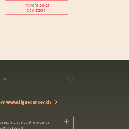
Prévention et
dépistage
ers www.liguecancer.ch
issez la Ligue contre le cancer
e autre région