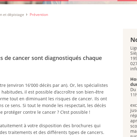
n et dépistage
Prévention
No
Lig
Siè
as de cancer sont diagnostiqués chaque
195
027
inf
Hor
dur
e (environ 16'000 décès par an). Or, les spécialistes
Du 
habitudes, il est possible d’accroître son bien-être
11h
orme tout en diminuant les risques de cancer. Ils ont
exc
ce sens. Si tout le monde les respectait, les décès
jus
 protéger contre le cancer ? C’est possible !
rép
apr
ratuitement à votre disposition des brochures qui
sco
mai
des traitements et des différents types de cancers.
sur