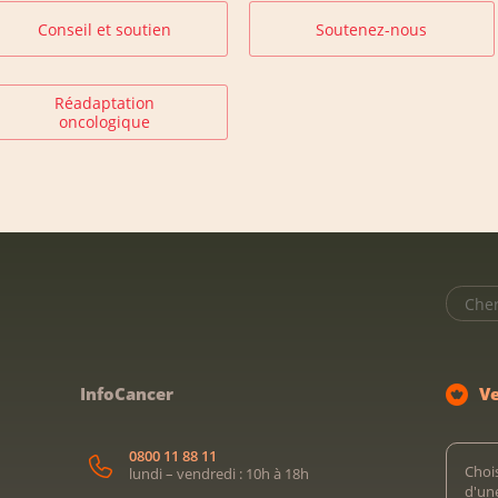
Conseil et soutien
Soutenez-nous
Réadaptation
oncologique
InfoCancer
V
0800 11 88 11
Chois
lundi – vendredi : 10h à 18h
d'un