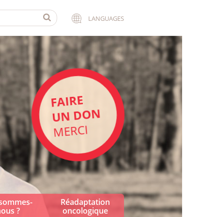
LANGUAGES
FAIRE
UN DON
MERCI
 sommes-
Réadaptation
ous ?
oncologique